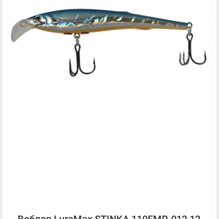
Воблер LureMax STINKA 110FMR-012 12