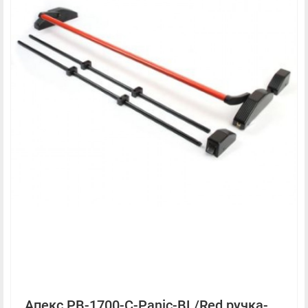
Апекс PB-1700-С-Panic-BL/Red ручка-