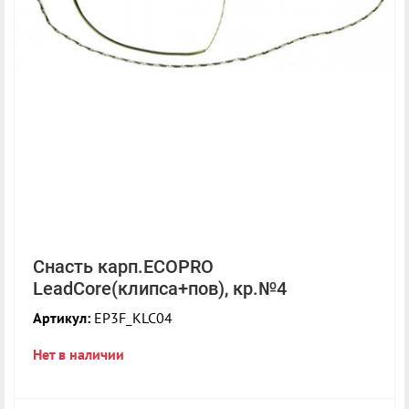
Снасть карп.ECOPRO
LeadCore(клипса+пов), кр.№4
Артикул:
EP3F_KLC04
Нет в наличии