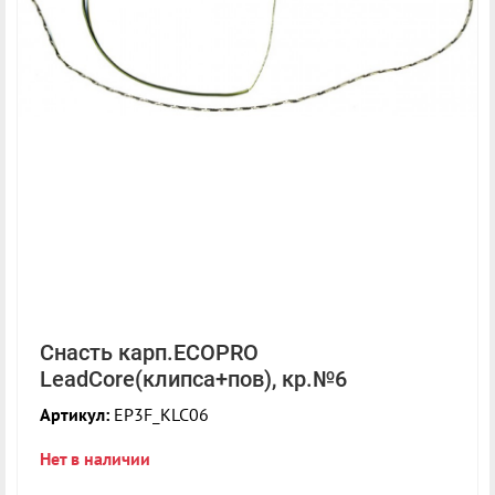
Снасть карп.ECOPRO
LeadCore(клипса+пов), кр.№6
Артикул:
EP3F_KLC06
Нет в наличии