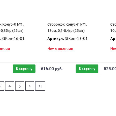
 Конус-Л №1,
Сторожок Конус-Л №1,
Ст
-0,35гр (25шт)
13см, 0,1-0,4гр (25шт)
10с
:
StKon-16-01
Артикул:
StKon-13-01
Ар
аличии
Нет в наличии
Не
В корзину
616.00 руб.
В корзину
525.00
3
4
5
>
>|