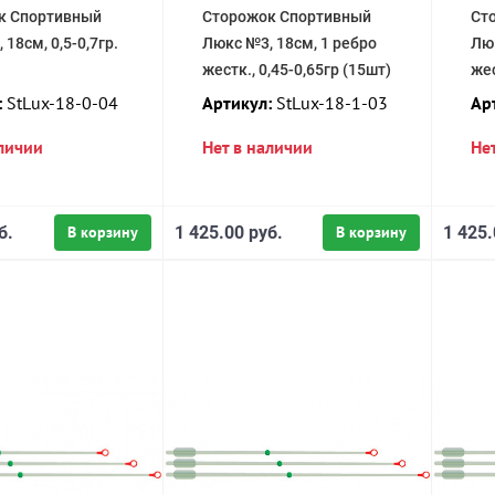
к Спортивный
Сторожок Спортивный
Ст
18см, 0,5-0,7гр.
Люкс №3, 18см, 1 ребро
Люк
жестк., 0,45-0,65гр (15шт)
жес
:
StLux-18-0-04
Артикул:
StLux-18-1-03
Ар
аличии
Нет в наличии
Не
б.
В корзину
1 425.00 руб.
В корзину
1 425.