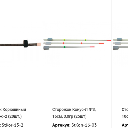
к Корюшиный
Сторожок Конус-Л №3,
Ст
ж -2 (20шт.)
16см, 3,0гр (25шт)
10с
:
StKor-15-2
Артикул:
StKon-16-03
Ар