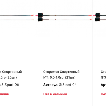
к Спортивный
Сторожок Спортивный
Ст
,5гр (25шт)
№4, 0,5-1,0гр. (25шт)
№3,
:
StSport-06
Артикул:
StSport-04
Ар
аличии
Нет в наличии
Не