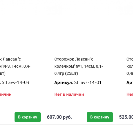
 Лавсан 'с
Сторожок Лавсан 'с
Сто
' №3, 14см, 0,4-
колечком' №1, 14см, 0,1-
кол
шт)
0,4гр (25шт)
0,4
:
StLavs-14-03
Артикул:
StLavs-14-01
Ар
аличии
Нет в наличии
Не
В корзину
607.00 руб.
В корзину
525.00