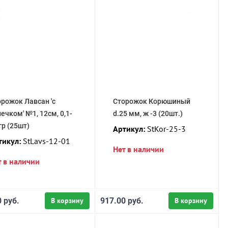
рожок Лавсан 'с
Сторожок Корюшиный
ечком' №1, 12см, 0,1-
d.25 мм, ж -3 (20шт.)
гр (25шт)
Артикул:
StKor-25-3
тикул:
StLavs-12-01
Нет в наличии
т в наличии
 руб.
В корзину
917.00 руб.
В корзину