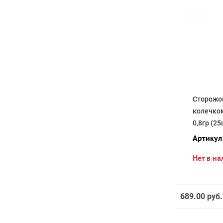
Сторожок
колечком
0,8гр (25
Артикул
Нет в н
689.00 руб.