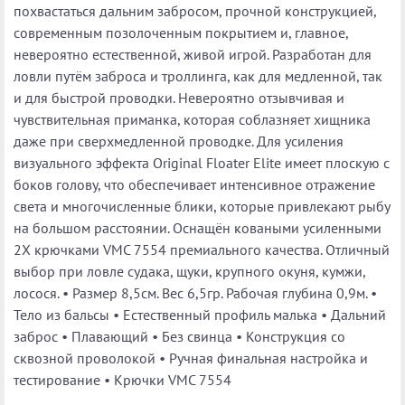
похвастаться дальним забросом, прочной конструкцией,
современным позолоченным покрытием и, главное,
невероятно естественной, живой игрой. Разработан для
ловли путём заброса и троллинга, как для медленной, так
и для быстрой проводки. Невероятно отзывчивая и
чувствительная приманка, которая соблазняет хищника
даже при сверхмедленной проводке. Для усиления
визуального эффекта Original Floater Elite имеет плоскую с
боков голову, что обеспечивает интенсивное отражение
света и многочисленные блики, которые привлекают рыбу
на большом расстоянии. Оснащён коваными усиленными
2Х крючками VMC 7554 премиального качества. Отличный
выбор при ловле судака, щуки, крупного окуня, кумжи,
лосося. • Размер 8,5см. Вес 6,5гр. Рабочая глубина 0,9м. •
Тело из бальсы • Естественный профиль малька • Дальний
заброс • Плавающий • Без свинца • Конструкция со
сквозной проволокой • Ручная финальная настройка и
тестирование • Крючки VMC 7554