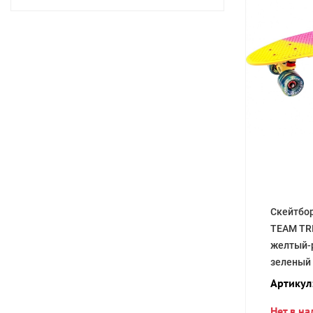
Скейтбо
TEAM TR
желтый-
зеленый
Артикул
Нет в н