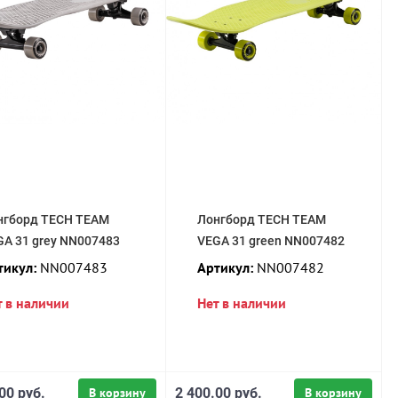
нгборд TECH TEAM
Лонгборд TECH TEAM
GA 31 grey NN007483
VEGA 31 green NN007482
тикул:
NN007483
Артикул:
NN007482
т в наличии
Нет в наличии
00 руб.
В корзину
2 400.00 руб.
В корзину