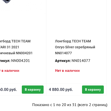
нгборд TECH TEAM
Лонгборд TECH TEAM
ARI 31 2021
Onryo Silver серебряный
ричневый NN004201
NN014077
тикул:
NN004201
Артикул:
NN014077
т в наличии
Нет в наличии
0.00 руб.
В корзину
4 880.00 руб.
В корзину
Показано с 1 по 20 из 31 (всего 2 страниц)