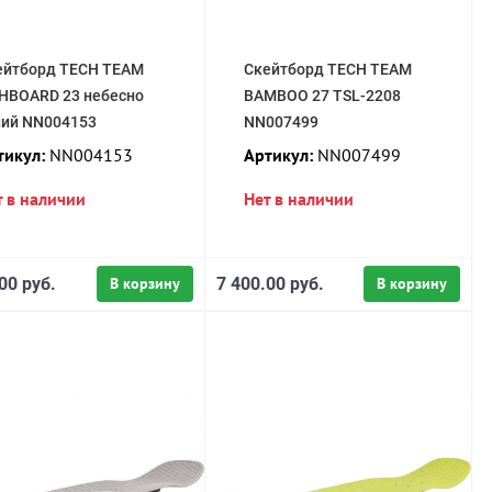
ейтборд TECH TEAM
Скейтборд TECH TEAM
SHBOARD 23 небесно
BAMBOO 27 TSL-2208
ний NN004153
NN007499
тикул:
NN004153
Артикул:
NN007499
т в наличии
Нет в наличии
00 руб.
В корзину
7 400.00 руб.
В корзину