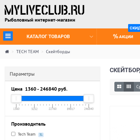
Рыболовный интернет-магазин
СКИ
(CURRENT)
КАТАЛОГ ТОВАРОВ
АКЦИИ
TECH TEAM
Скейтборды
СКЕЙТБО
Параметры
С
Цена
1360
-
246840
руб.
1360
3252
22760
89817
246840
Производитель
Tech Team
31