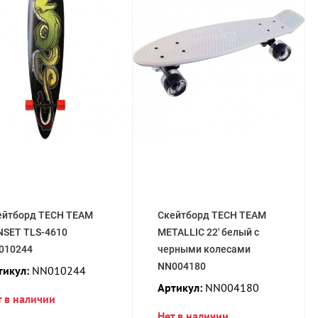
ейтборд TECH TEAM
Скейтборд TECH TEAM
NSET TLS-4610
METALLIC 22' белый с
010244
черными колесами
NN004180
тикул:
NN010244
Артикул:
NN004180
т в наличии
Нет в наличии