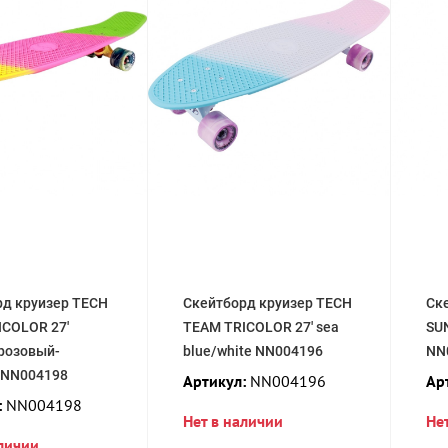
рд круизер TECH
Скейтборд круизер TECH
Ск
ICOLOR 27'
TEAM TRICOLOR 27' sea
SU
розовый-
blue/white NN004196
NN
 NN004198
Артикул:
NN004196
Ар
:
NN004198
Нет в наличии
Не
аличии