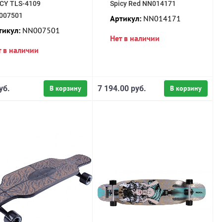
ICY TLS-4109
Spicy Red NN014171
007501
Артикул:
NN014171
тикул:
NN007501
Нет в наличии
т в наличии
уб.
В корзину
7 194.00 руб.
В корзину