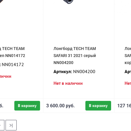
д TECH TEAM
Лонгборд TECH TEAM
Ло
een NN014172
SAFARI 31 2021 серый
SAF
NN004200
ко
:
NN014172
Артикул:
NN004200
Ар
аличии
Нет в наличии
Не
б.
В корзину
3 600.00 руб.
В корзину
127 16
>
>|