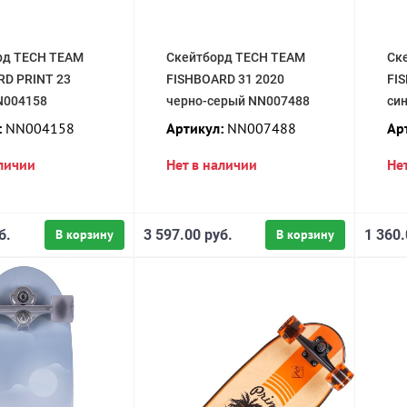
рд TECH TEAM
Скейтборд TECH TEAM
Ск
RD PRINT 23
FISHBOARD 31 2020
FI
N004158
черно-серый NN007488
си
:
NN004158
Артикул:
NN007488
Ар
аличии
Нет в наличии
Не
б.
В корзину
3 597.00 руб.
В корзину
1 360.