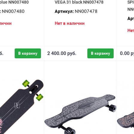
blue NN007480
VEGA 31 black NN007478
SP
NN
:
NN007480
Артикул:
NN007478
Ар
аличии
Нет в наличии
Не
б.
В корзину
2 400.00 руб.
В корзину
0.00 р