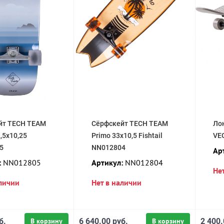
йт TECH TEAM
Сёрфскейт TECH TEAM
Ло
,5х10,25
Primo 33х10,5 Fishtail
VE
5
NN012804
Ар
:
NN012805
Артикул:
NN012804
Не
аличии
Нет в наличии
б.
В корзину
6 640.00 руб.
В корзину
2 400.