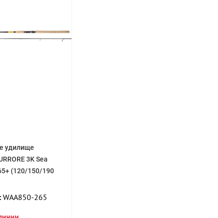
е удилище
URRORE 3K Sea
65+ (120/150/190
:
WAA850-265
аличии