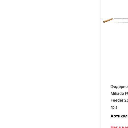
Фидерно
Mikado F
Feeder 2
гр.)
Артикул
Нет в н