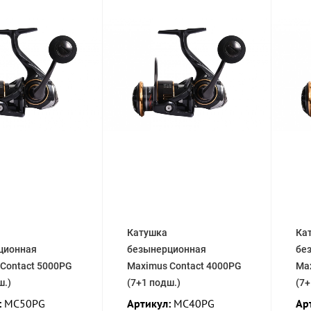
Катушка
Ка
ционная
безынерционная
бе
Contact 5000PG
Maximus Contact 4000PG
Ma
ш.)
(7+1 подш.)
(7+
:
MC50PG
Артикул:
MC40PG
Ар