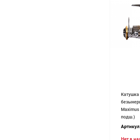
Катушка
безынер
Maximus 
подш.)
Артикул
Нет в н