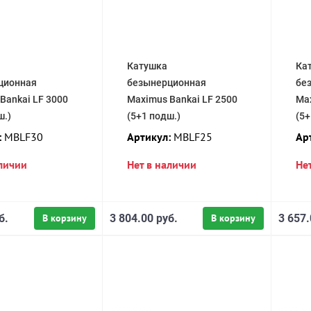
Катушка
Ка
ционная
безынерционная
бе
Bankai LF 3000
Maximus Bankai LF 2500
Max
ш.)
(5+1 подш.)
(5+
:
MBLF30
Артикул:
MBLF25
Ар
аличии
Нет в наличии
Не
б.
В корзину
3 804.00 руб.
В корзину
3 657.