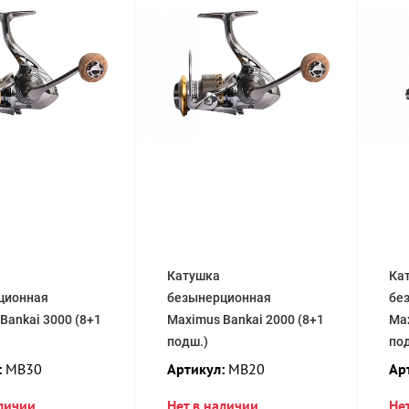
Катушка
Ка
ционная
безынерционная
бе
Bankai 3000 (8+1
Maximus Bankai 2000 (8+1
Max
подш.)
по
:
MB30
Артикул:
MB20
Ар
аличии
Нет в наличии
Не