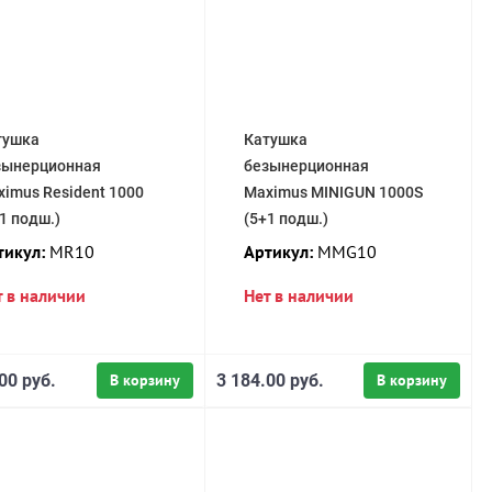
тушка
Катушка
зынерционная
безынерционная
imus Resident 1000
Maximus MINIGUN 1000S
1 подш.)
(5+1 подш.)
тикул:
MR10
Артикул:
MMG10
т в наличии
Нет в наличии
00 руб.
В корзину
3 184.00 руб.
В корзину