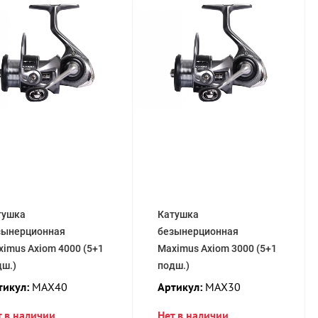
тушка
Катушка
зынерционная
безынерционная
imus Axiom 4000 (5+1
Maximus Axiom 3000 (5+1
дш.)
подш.)
тикул:
MAX40
Артикул:
MAX30
т в наличии
Нет в наличии