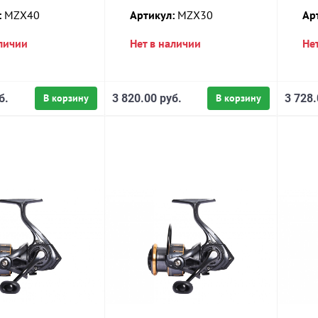
:
MZX40
Артикул:
MZX30
Ар
аличии
Нет в наличии
Не
б.
В корзину
3 820.00 руб.
В корзину
3 728.