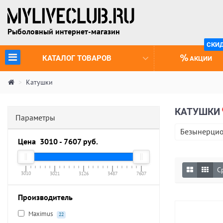
Рыболовный интернет-магазин
СКИ
(CURRENT)
КАТАЛОГ ТОВАРОВ
АКЦИИ
Катушки
КАТУШКИ
Параметры
Безынерцио
Цена
3010
-
7607
руб.
С
3010
3021
3126
3487
7607
Производитель
Maximus
22