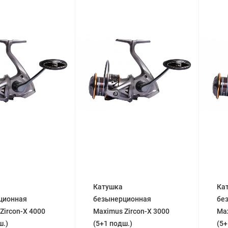
Катушка
Ка
ционная
безынерционная
бе
Zircon-X 4000
Maximus Zircon-X 3000
Max
ш.)
(5+1 подш.)
(5+