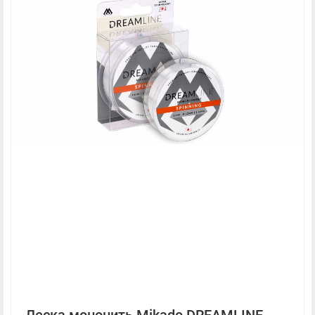
Леска мононить Mikado DREAMLINE