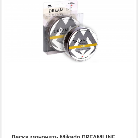
Леска мононить Mikado DREAMLINE