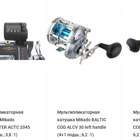
ликаторная
Мультипликаторная
Му
 Mikado
катушка Mikado BALTIC
ка
ER ACTC 2045
COD ALCV 30 left handle
COD
.; 3,8 :1)
(4+1 подш.; 6,2 :1)
6,2