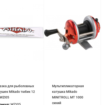
азка для рыболовных
Мультипликаторная
тушек Mikado тюбик 12
катушка Mikado
 WZI05
MINITROLL MT 1000
синий
тикул:
WZI05