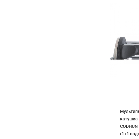
Мультип
катушка
CODHUNT
(1+1 подш