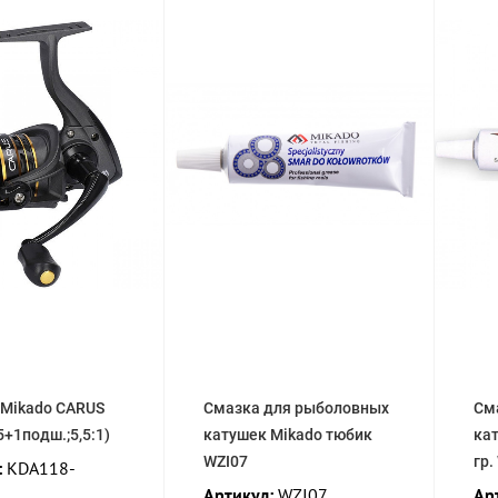
 Mikado CARUS
Смазка для рыболовных
См
5+1подш.;5,5:1)
катушек Mikado тюбик
ка
WZI07
гр.
:
KDA118-
Артикул:
WZI07
Ар