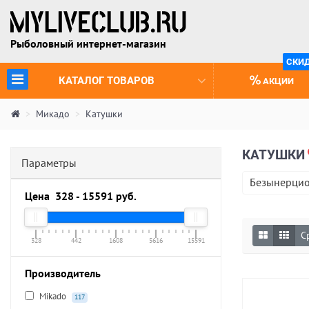
Рыболовный интернет-магазин
СКИ
(CURRENT)
КАТАЛОГ ТОВАРОВ
АКЦИИ
Микадо
Катушки
КАТУШКИ
Параметры
Безынерци
Цена
328
-
15591
руб.
С
328
442
1608
5616
15591
Производитель
Mikado
117