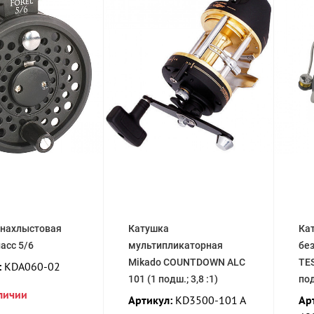
 нахлыстовая
Катушка
Ка
асс 5/6
мультипликаторная
бе
Mikado COUNTDOWN ALC
TES
:
KDA060-02
101 (1 подш.; 3,8 :1)
под
аличии
Артикул:
KD3500-101 A
Ар