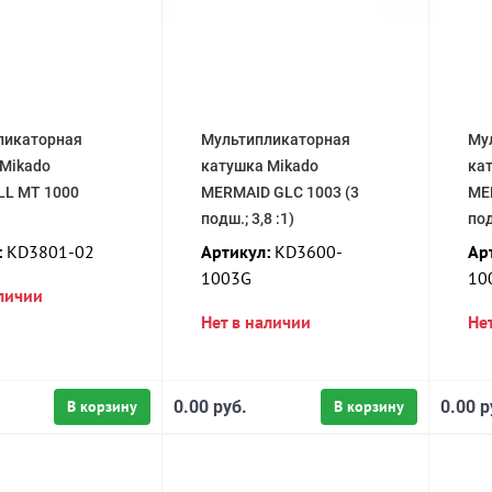
ликаторная
Мультипликаторная
Му
 Mikado
катушка Mikado
ка
LL MT 1000
MERMAID GLC 1003 (3
ME
подш.; 3,8 :1)
под
:
KD3801-02
Артикул:
KD3600-
Ар
1003G
10
аличии
Нет в наличии
Не
В корзину
0.00 руб.
В корзину
0.00 р