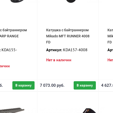
 с бэйтраннером
Катушка с байтраннером
Ка
CARP RANGE
Mikado MFT RUNNER 4008
Mi
FD
FD
:
KDA155-
Артикул:
KDA157-4008
Ар
Нет в наличии
Не
аличии
б.
В корзину
7 073.00 руб.
В корзину
4 627.