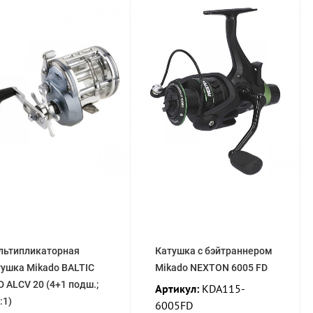
льтипликаторная
Катушка с бэйтраннером
тушка Mikado BALTIC
Mikado NEXTON 6005 FD
 ALCV 20 (4+1 подш.;
Артикул:
KDA115-
 :1)
6005FD