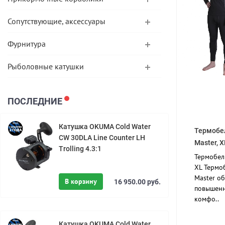
Сопутствующие, аксессуары
Фурнитура
Рыболовные катушки
ПОСЛЕДНИЕ
Катушка OKUMA Cold Water
Термобел
CW 30DLA Line Counter LH
Master, X
Trolling 4.3:1
Термобель
XL Термо
Master о
В корзину
16 950.00 руб.
повышенн
комфо..
Катушка OKUMA Cold Water