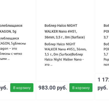
колеблющаяся
Воблер Halco NIGHT
Во
XAGON, 5g
WALKER Nano #H51,
PO
36mm, 3,5 г., 0m (Surface)
3,7 
олеблющаяся
XAGON, 5gБлесны
Воблер Halco NIGHT
Воб
xagon – это
WALKER Nano #H51, 36mm,
POP
блесны с четко
3,5 г., 0m (Surface)Воблер
3,7
ыми ..
Halco Night Walker Nano -
Pop
это ..
поп
1 17
уб.
983.00 руб.
руб.
В корзину
В корзину