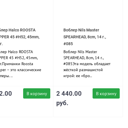
блер Halco ROOSTA
Воблер Nils Master
PPER 45 #H52, 45mm,
SPEARHEAD, 8cm, 14 г.,
г.
#085
лер Halco ROOSTA
Воблер Nils Master
PER 45 #H52, 45mm,
SPEARHEAD, 8cm, 14 г.,
 г.Приманки Roosta
#085Эта модель обладает
per – это классические
жёсткой размашистой
перы. ..
игрой: ее «бро..
2.00
2 440.00
В корзину
В корзину
руб.