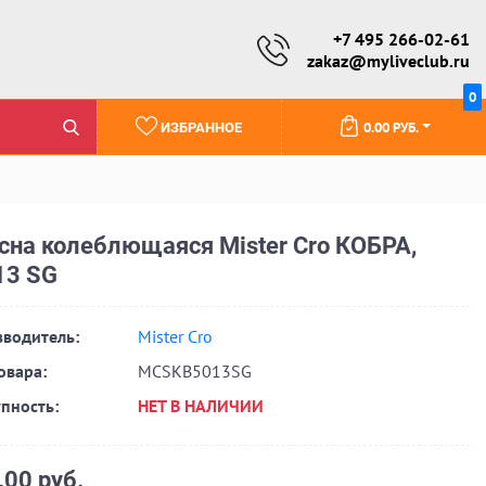
+7 495 266-02-61
zakaz@myliveclub.ru
0
0.00 РУБ.
ИЗБРАННОЕ
сна колеблющаяся Mister Cro КОБРА,
13 SG
водитель:
Mister Cro
овара:
MCSKB5013SG
пность:
НЕТ В НАЛИЧИИ
.00 руб.