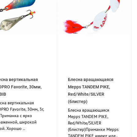
есна вертикальная
Блесна вращающаяся
PRO Favorite, 30мм,
Mepps TANDEM PIKE,
 BIB
Red/White/SILVER
(блистер)
сна вертикальная
PRO Favorite, 30мм, 3г,
Блесна вращающаяся
Приманка с ярко
Mepps TANDEM PIKE,
раженной, широкой
Red/White/SILVER
ой. Хорошо ..
(блистер)Приманки Mepps
TANDEM PIKE имеют иде..