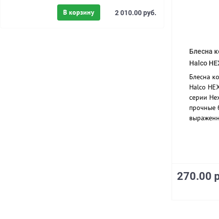
В корзину
2 010.00 руб.
Блесна 
Halco HE
Блесна к
Halco HE
серии He
прочные 
выраженн
270.00 р