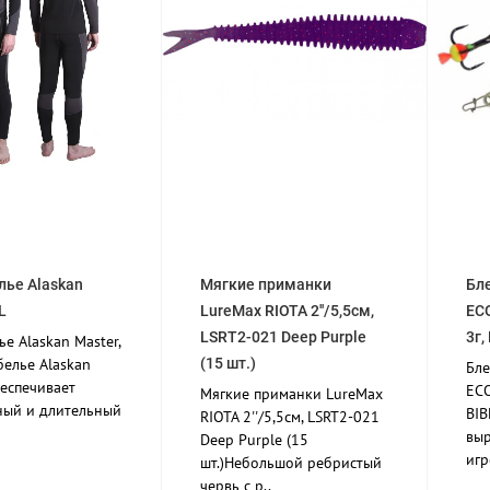
ье Alaskan
Мягкие приманки
Бл
L
LureMax RIOTA 2''/5,5см,
ECO
LSRT2-021 Deep Purple
3г,
е Alaskan Master,
белье Alaskan
(15 шт.)
Бле
беспечивает
ECO
Мягкие приманки LureMax
ый и длительный
BIB
RIOTA 2''/5,5см, LSRT2-021
вы
Deep Purple (15
игр
шт.)Небольшой ребристый
червь с р..